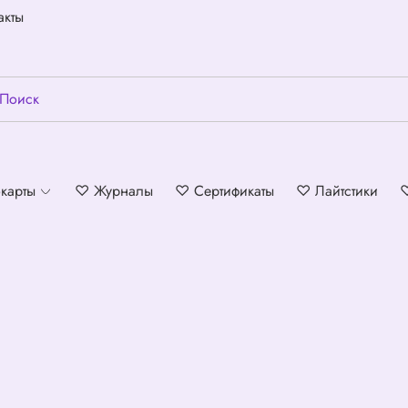
акты
карты
♡ Журналы
♡ Сертификаты
♡ Лайтстики