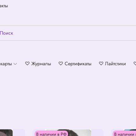
акты
карты
♡ Журналы
♡ Сертификаты
♡ Лайтстики
В наличии в РФ
В наличии 