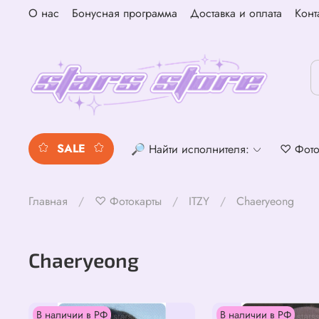
О нас
Бонусная программа
Доставка и оплата
Конт
SALE
🔎 Найти исполнителя:
♡ Фото
Главная
♡ Фотокарты
ITZY
Chaeryeong
Chaeryeong
В наличии в РФ
В наличии в РФ