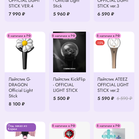
OFFICIAL LIGHT
- Official Light
OFFICIAL LIGHT
STICK VER.4
Stick
STICK ver.3
7 990 ₽
5 960 ₽
6 590 ₽
В наличии в РФ
В наличии в РФ
В наличии в РФ
-15%
Лайтстик G-
Лайтстик KickFlip
Лайтстик ATEEZ
DRAGON
- OFFICIAL
OFFICIAL LIGHT
Official Light
LIGHT STICK
STICK ver.2
Stick
5 500 ₽
5 590 ₽
6 590 ₽
8 100 ₽
Под заказ из
В наличии в РФ
В наличии в РФ
Кореи