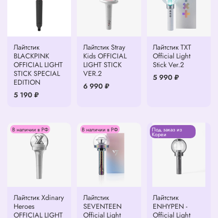
Лайтстик
Лайтстик Stray
Лайтстик ТХТ
BLACKPINK
Kids OFFICIAL
Official Light
OFFICIAL LIGHT
LIGHT STICK
Stick Ver.2
STICK SPECIAL
VER.2
5 990 ₽
EDITION
6 990 ₽
5 190 ₽
В наличии в РФ
В наличии в РФ
Под заказ из
Кореи
Лайтстик Xdinary
Лайтстик
Лайтстик
Heroes
SEVENTEEN
ENHYPEN -
OFFICIAL LIGHT
Official Light
Official Light