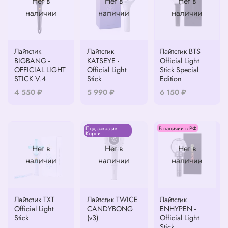
Нет в
Нет в
Нет в
наличии
наличии
наличии
Лайтстик
Лайтстик
Лайтстик BTS
BIGBANG -
KATSEYE -
Official Light
OFFICIAL LIGHT
Official Light
Stick Special
STICK V.4
Stick
Edition
4 550 ₽
5 990 ₽
6 150 ₽
Под заказ из
В наличии в РФ
Кореи
Нет в
Нет в
Нет в
наличии
наличии
наличии
Лайтстик ТХТ
Лайтстик TWICE
Лайтстик
Official Light
CANDYBONG
ENHYPEN -
Stick
(v3)
Official Light
Stick