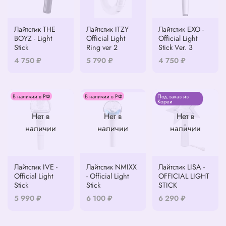
Лайтстик THE
Лайтстик ITZY
Лайтстик EXO -
BOYZ - Light
Official Light
Official Light
Stick
Ring ver 2
Stick Ver. 3
4 750 ₽
5 790 ₽
4 750 ₽
В наличии в РФ
В наличии в РФ
Под заказ из
Кореи
Нет в
Нет в
Нет в
наличии
наличии
наличии
Лайтстик IVE -
Лайтстик NMIXX
Лайтстик LISA -
Official Light
- Official Light
OFFICIAL LIGHT
Stick
Stick
STICK
5 990 ₽
6 100 ₽
6 290 ₽