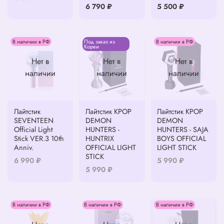
6 790 ₽
5 500 ₽
В наличии в РФ
Под заказ из
В наличии в РФ
Кореи
Нет в
Нет в
Нет в
наличии
наличии
наличии
Лайтстик
Лайтстик KPOP
Лайтстик KPOP
SEVENTEEN
DEMON
DEMON
Official Light
HUNTERS -
HUNTERS - SAJA
Stick VER.3 10th
HUNTRIX
BOYS OFFICIAL
Anniv.
OFFICIAL LIGHT
LIGHT STICK
STICK
6 990 ₽
5 990 ₽
5 990 ₽
В наличии в РФ
В наличии в РФ
В наличии в РФ