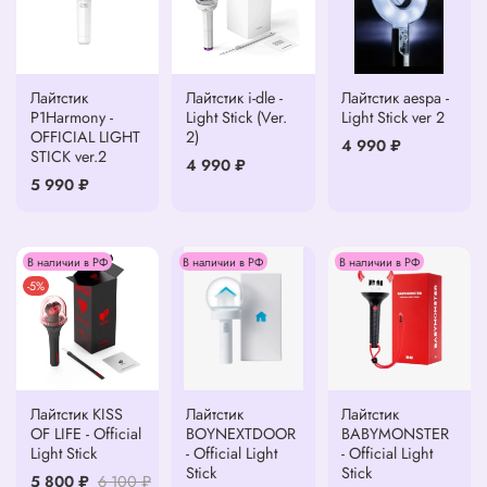
Лайтстик
Лайтстик i-dle -
Лайтстик aespa -
P1Harmony -
Light Stick (Ver.
Light Stick ver 2
OFFICIAL LIGHT
2)
4 990 ₽
STICK ver.2
4 990 ₽
5 990 ₽
В наличии в РФ
В наличии в РФ
В наличии в РФ
-5%
Лайтстик KISS
Лайтстик
Лайтстик
OF LIFE - Official
BOYNEXTDOOR
BABYMONSTER
Light Stick
- Official Light
- Official Light
Stick
Stick
5 800 ₽
6 100 ₽