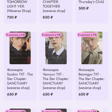
TOMORROW
CHAPTER:
Thursday's Child
LIGHT VER.
TOGETHER
500 ₽
(Weverse Shop)
(weverse shop)
750 ₽
850 ₽
В наличии в РФ
В наличии в РФ
В наличии в РФ
Фотокарта
Фотокарта
Фотокарта
Soobin TXT - The
Yeonjun TXT -
Beomgyu TXT -
Star Chapter:
The Star Chapter:
The Star Chapter:
SANCTUARY
SANCTUARY
SANCTUARY
(weverse shop)
(weverse shop)
(weverse shop)
650 ₽
650 ₽
650 ₽
В наличии в РФ
В наличии в РФ
В наличии в РФ