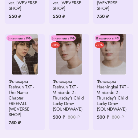
ver. [WEVERSE
ver. [WEVERSE
[WEVERSE
SHOP]
SHOP]
SHOP]
550 ₽
550 ₽
750 ₽
В наличии в РФ
В наличии в РФ
В наличии в РФ
-38%
-38%
Фотокарта
Фотокарта
Фотокарта
Taehyun TXT -
Taehyun TXT -
Hueningkai TXT -
The Name
Minisode 2 :
Minisode 2 :
Chapter:
Thursday's Child
Thursday's Child
FREEFALL
Lucky Draw
Lucky Draw
[WEVERSE
(SOUNDWAVE)
(SOUNDWAVE)
SHOP]
500 ₽
800 ₽
500 ₽
800 ₽
750 ₽