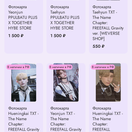
Фотокарта
Фотокарта
Фотокарта
Yeonjun
Taehyun
Taehyun TXT -
PPULBATU PLUS
PPULBATU PLUS
The Name
X TOGETHER
X TOGETHER
Chapter:
HYBE STORE
HYBE STORE
FREEFALL Gravity
ver. [WEVERSE
1 500 ₽
1 500 ₽
SHOP]
550 ₽
В наличии в РФ
В наличии в РФ
В наличии в РФ
Фотокарта
Фотокарта
Фотокарта
Hueningkai TXT -
Yeonjun TXT -
Hueningkai TXT -
The Name
The Name
The Name
Chapter:
Chapter:
Chapter:
FREEFALL Gravity
FREEFALL Gravity
FREEFALL