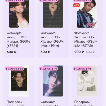
-67%
Фотокарта
Фотокарта
Фотокарта
Yeonjun TXT -
Yeonjun TXT -
Yeonjun TXT -
Mixtape: GGUM
Mixtape: GGUM
Mixtape: GGUM
(YES24)
(Music Plant)
(MAKESTAR)
600 ₽
600 ₽
200 ₽
600 ₽
В наличии в РФ
В наличии в РФ
В наличии в РФ
Полароид
Фотокарта
Полароид
Yeonjun TXT -
Beomgyu TXT -
Beomgyu TXT -