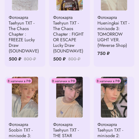
Фотокарта
Фотокарта
Фотокарта
Taehyun TXT -
Taehyun TXT -
Hueningkai TXT -
The Chaos
The Chaos
minisode 3:
Chapter :
Chapter : FIGHT
TOMORROW
FREEZE Lucky
OR ESCAPE
LIGHT VER.
Draw
Lucky Draw
(Weverse Shop)
(SOUNDWAVE)
(SOUNDWAVE)
750 ₽
500 ₽
800 ₽
500 ₽
800 ₽
В наличии в РФ
В наличии в РФ
В наличии в РФ
Фотокарта
Фотокарта
Фотокарта
Soobin TXT -
Taehyun TXT -
Taehyun TXT -
minisode 3:
THE STAR
minisode 2: