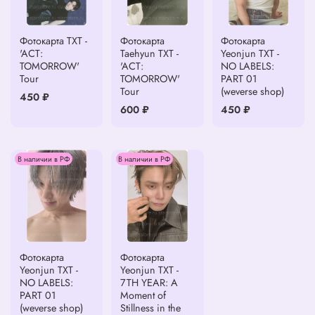
Фотокарта TXT -
Фотокарта
Фотокарта
'ACT:
Taehyun TXT -
Yeonjun TXT -
TOMORROW'
'ACT:
NO LABELS:
Tour
TOMORROW'
PART 01
Tour
(weverse shop)
450 ₽
600 ₽
450 ₽
В наличии в РФ
В наличии в РФ
Фотокарта
Фотокарта
Yeonjun TXT -
Yeonjun TXT -
NO LABELS:
7TH YEAR: A
PART 01
Moment of
(weverse shop)
Stillness in the