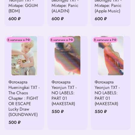
Mixtape: GGUM
Mixtape: Panic
Mixtape: Panic
(BDM)
(ALADIN)
(Apple Music)
600 ₽
600 ₽
600 ₽
В наличии в РФ
В наличии в РФ
В наличии в РФ
Фотокарта
Фотокарта
Фотокарта
Hueningkai TXT -
Yeonjun TXT -
Yeonjun TXT -
The Chaos
NO LABELS:
NO LABELS:
Chapter : FIGHT
PART 01
PART 01
OR ESCAPE
(MAKESTAR)
(MAKESTAR)
Lucky Draw
550 ₽
550 ₽
(SOUNDWAVE)
500 ₽