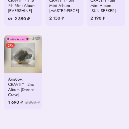
CRAVITY - The
CRAVITY - 5th
CRAVITY - 6th
7th Mini Album
Mini Album
Mini Album
[EVERSHINE]
[MASTER:PIECE]
[SUN SEEKER]
от
2 150 ₽
2 190 ₽
2 350 ₽
В наличии в РФ
-27%
Альбом
CRAVITY - 2nd
Album [Dare to
Crave]
1 690 ₽
2 300 ₽