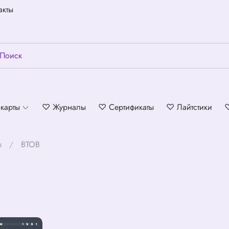
акты
карты
♡ Журналы
♡ Сертификаты
♡ Лайтстики
ы
BTOB