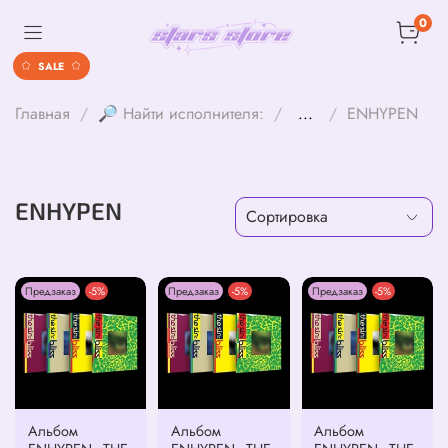
0
SALE
Главная
🔎 Найти исполнителя:
...
ENHYPEN
ENHYPEN
Предзаказ
-5%
Предзаказ
-5%
Предзаказ
-5%
Альбом
Альбом
Альбом