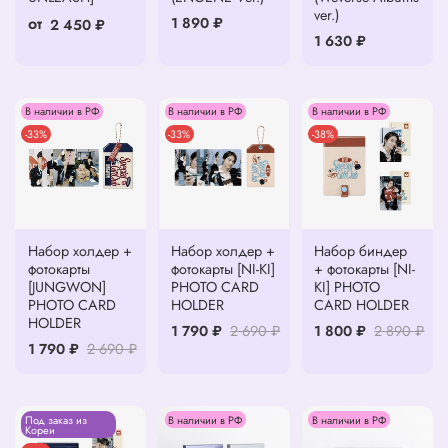
ver.)
от
1 890 ₽
2 450 ₽
1 630 ₽
В наличии в РФ
В наличии в РФ
В наличии в РФ
-33%
-33%
-38%
Набор холдер +
Набор холдер +
Набор биндер
фотокарты
фотокарты [NI-KI]
+ фотокарты [NI-
[JUNGWON]
PHOTO CARD
KI] PHOTO
PHOTO CARD
HOLDER
CARD HOLDER
HOLDER
1 790 ₽
2 690 ₽
1 800 ₽
2 890 ₽
1 790 ₽
2 690 ₽
Под заказ из
В наличии в РФ
В наличии в РФ
Кореи