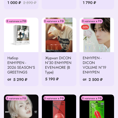
1 000 ₽
2 590 ₽
1 790 ₽
В наличии в РФ
В наличии в РФ
В наличии в РФ
-30%
Набор
Журнал DICON
ENHYPEN -
ENHYPEN -
N°30 ENHYPEN
DICON
2026 SEASON'S
EVEN-MORE (B
VOLUME N°19
GREETINGS
Type)
ENHYPEN
от
от
5 190 ₽
5 290 ₽
2 500 ₽
В наличии в РФ
В наличии в РФ
В наличии в РФ