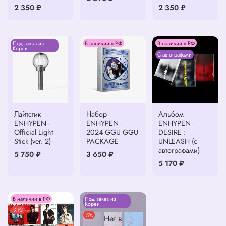
2 350 ₽
2 350 ₽
Под заказ из
В наличии в РФ
В наличии в РФ
Кореи
С автографами
Лайтстик
Набор
Альбом
ENHYPEN -
ENHYPEN -
ENHYPEN -
Official Light
2024 GGU GGU
DESIRE :
Stick (ver. 2)
PACKAGE
UNLEASH (с
автографами)
5 750 ₽
3 650 ₽
5 170 ₽
В наличии в РФ
Под заказ из
Кореи
-31%
-5%
Нет в