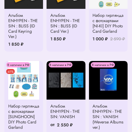
Альбом
Альбом
Набор гирлянда
ENHYPEN - THE
ENHYPEN - THE
с фотокартами
SIN : BLISS (ID
SIN : BLISS (ID
[NI-KI] DIY Photo
Card Keyring
Card Ver.)
Card Garland
Ver.)
1 850 ₽
1 000 ₽
2 590 ₽
1 850 ₽
В наличии в РФ
В наличии в РФ
В наличии в РФ
-61%
Набор гирлянда
Альбом
Альбом
с фотокартами
ENHYPEN - THE
ENHYPEN - THE
[SUNGHOON]
SIN: VANISH
SIN : VANISH
DIY Photo Card
(Weverse Albums
от
2 550 ₽
Garland
ver.)