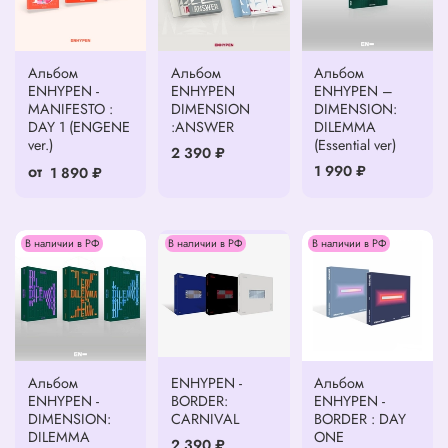
Альбом
Альбом
Альбом
ENHYPEN -
ENHYPEN
ENHYPEN –
MANIFESTO :
DIMENSION
DIMENSION:
DAY 1 (ENGENE
:ANSWER
DILEMMA
ver.)
(Essential ver)
2 390 ₽
от
1 990 ₽
1 890 ₽
В наличии в РФ
В наличии в РФ
В наличии в РФ
Альбом
ENHYPEN -
Альбом
ENHYPEN -
BORDER:
ENHYPEN -
DIMENSION:
CARNIVAL
BORDER : DAY
DILEMMA
ONE
2 390 ₽