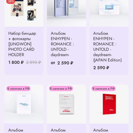
-38%
Набор биндер
Альбом
Альбом
+ фотокарты
ENHYPEN -
ENHYPEN -
[JUNGWON]
ROMANCE :
ROMANCE :
PHOTO CARD
UNTOLD -
UNTOLD -
HOLDER
daydream-
daydream-
(JAPAN Edition)
от
1 800 ₽
2 890 ₽
2 590 ₽
2 590 ₽
В наличии в РФ
В наличии в РФ
В наличии в РФ
Альбом
Альбом
Альбом