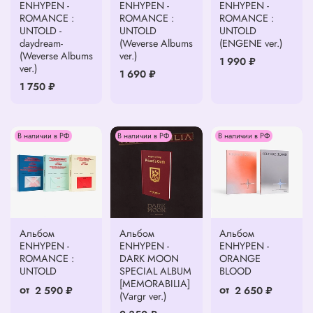
ENHYPEN -
ENHYPEN -
ENHYPEN -
ROMANCE :
ROMANCE :
ROMANCE :
UNTOLD -
UNTOLD
UNTOLD
daydream-
(Weverse Albums
(ENGENE ver.)
(Weverse Albums
ver.)
1 990 ₽
ver.)
1 690 ₽
1 750 ₽
В наличии в РФ
В наличии в РФ
В наличии в РФ
Альбом
Альбом
Альбом
ENHYPEN -
ENHYPEN -
ENHYPEN -
ROMANCE :
DARK MOON
ORANGE
UNTOLD
SPECIAL ALBUM
BLOOD
[MEMORABILIA]
от
от
2 590 ₽
2 650 ₽
(Vargr ver.)