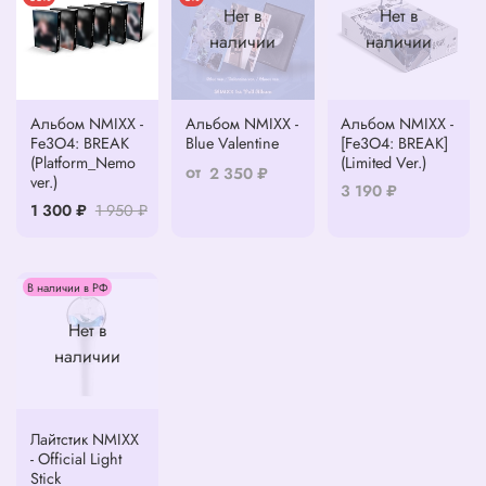
Нет в
Нет в
наличии
наличии
Альбом NMIXX -
Альбом NMIXX -
Альбом NMIXX -
Fe3O4: BREAK
Blue Valentine
[Fe3O4: BREAK]
(Platform_Nemo
(Limited Ver.)
от
2 350 ₽
ver.)
3 190 ₽
1 300 ₽
1 950 ₽
В наличии в РФ
Нет в
наличии
Лайтстик NMIXX
- Official Light
Stick