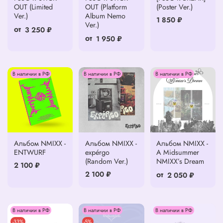
OUT (Limited
OUT (Platform
(Poster Ver.)
Ver.)
Album Nemo
1 850 ₽
Ver.)
от
3 250 ₽
от
1 950 ₽
В наличии в РФ
В наличии в РФ
В наличии в РФ
Альбом NMIXX -
Альбом NMIXX -
Альбом NMIXX -
ENTWURF
expérgo
A Midsummer
(Random Ver.)
NMIXX’s Dream
2 100 ₽
от
2 100 ₽
2 050 ₽
В наличии в РФ
В наличии в РФ
В наличии в РФ
-33%
-5%