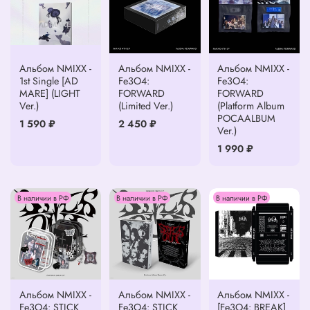
Альбом NMIXX -
Альбом NMIXX -
Альбом NMIXX -
1st Single [AD
Fe3O4:
Fe3O4:
MARE] (LIGHT
FORWARD
FORWARD
Ver.)
(Limited Ver.)
(Platform Album
POCAALBUM
1 590 ₽
2 450 ₽
Ver.)
1 990 ₽
В наличии в РФ
В наличии в РФ
В наличии в РФ
Альбом NMIXX -
Альбом NMIXX -
Альбом NMIXX -
Fe3O4: STICK
Fe3O4: STICK
[Fe3O4: BREAK]