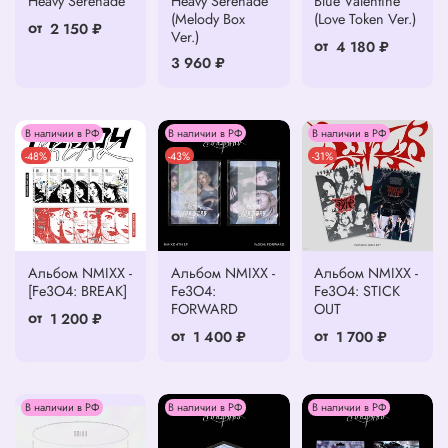
Heavy Serenade
Heavy Serenade
Blue Valentine
(Melody Box
(Love Token Ver.)
от
2 150 ₽
Ver.)
от
4 180 ₽
3 960 ₽
В наличии в РФ
В наличии в РФ
В наличии в РФ
-48%
-43%
-31%
Альбом NMIXX -
Альбом NMIXX -
Альбом NMIXX -
[Fe3O4: BREAK]
Fe3O4:
Fe3O4: STICK
FORWARD
OUT
от
1 200 ₽
от
от
1 400 ₽
1 700 ₽
В наличии в РФ
В наличии в РФ
В наличии в РФ