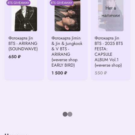
BTS GIVEAWAY
BTS GIVEAWAY
Нет в
наличии
Фотокарта Jin
Фотокарта Jimin
Фотокарта Jin
BTS - ARIRANG
& Jin & Jungkook
BTS - 2025 BTS
(SOUNDWAVE)
& V BTS -
FESTA:
ARIRANG
CAPSULE
650 ₽
(weverse shop
ALBUM Vol.1
EARLY BIRD)
(weverse shop)
1 500 ₽
550 ₽