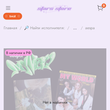
0
SALE
Главная
🔎 Найти исполнителя:
...
aespa
В наличии в РФ
Нет в наличии