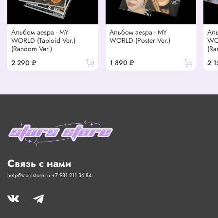
Альбом aespa - MY
Альбом aespa - MY
Аль
WORLD (Tabloid Ver.)
WORLD (Poster Ver.)
WOR
(Random Ver.)
(Ra
2 290 ₽
1 890 ₽
2 1
Связь с нами
help@starsstore.ru +7 981 211 36 84.