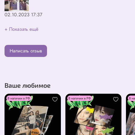
02.10.2023 17:37
+ Показать ещё
Написать отзыв
Ваше любимое
В наличии в РФ
В наличии в РФ
В н