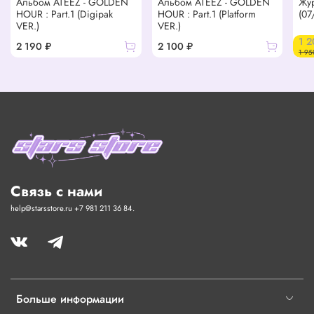
Альбом ATEEZ - GOLDEN
Альбом ATEEZ - GOLDEN
Жу
HOUR : Part.1 (Digipak
HOUR : Part.1 (Platform
(07
VER.)
VER.)
1 2
2 190 ₽
2 100 ₽
1 95
Связь с нами
help@starsstore.ru +7 981 211 36 84.
Больше информации