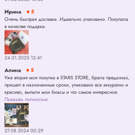
Ирина
5
Очень быстрая доставка. Идеально упаковано. Покупала
в качестве подарка.
24.01.2025 12:41
Алина
5
Уже вторая моя покупка в STARS STORE, брала предазказ,
пришел в назначенные сроки, упаковано все аккуратно и
красиво, выпали мои биасы и что самое интересное
STARS STORE прям как в воду глядели и их подарочки
Показать полностью
совпали с картами которые мне выпали в альбоме,
спасибо большое за подарки и за альбом!!❤️
27.08.2024 00:29