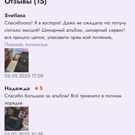
Отзывы (15)
Предзаказ до 31.05.2024:
Svetlana
- Фотокарта Apple Music ( 1 из 8 )
Спасибоооо! Я в восторге! Даже не ожидала что получу
столько эмоций! Шикарный альбом, шикарный сервис!
все пришло целое, упаковали прям моё почтение,
господа!))
Показать полностью
06.05.2025 17:00
Надежда
5
Спасибо большое за альбом! Всё приехало в полном
порядке
01.02.2025 10:58