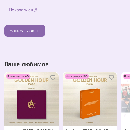
+ Показать ещё
Написать отзыв
Ваше любимое
В наличии в РФ
В наличии в РФ
В н