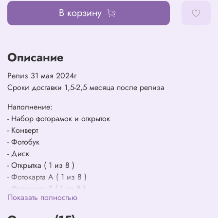
В корзину
Описание
Релиз 31 мая 2024г
Сроки доставки 1,5-2,5 месяца после релиза
Наполнение:
- Набор фоторамок и открыток
- Конверт
- Фотобук
- Диск
- Открытка ( 1 из 8 )
- Фотокарта А ( 1 из 8 )
- Фотокарта Z ( 1 из 8 )
Показать полностью
- Наклейки 2 шт
- Закладка