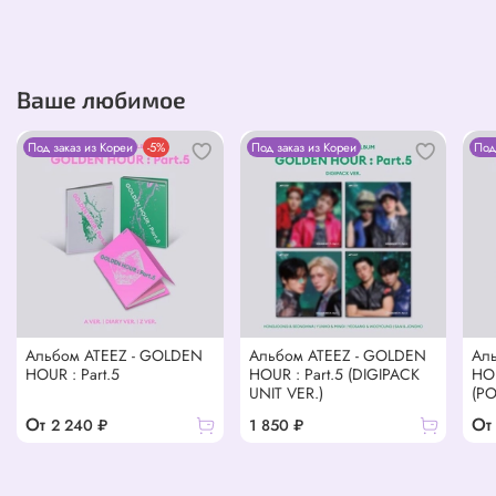
Буклет, фотокарта, Instant Photo и складной постер
соответствуют версии обложки.
Ваше любимое
Дата релиза:
26 июня 2026
Сроки доставки:
1–2 месяца с даты релиза 🚚💿✨
Под заказ из Кореи
-5%
Под заказ из Кореи
Под
Альбом ATEEZ - GOLDEN
Альбом ATEEZ - GOLDEN
Ал
HOUR : Part.5
HOUR : Part.5 (DIGIPACK
HOU
UNIT VER.)
(P
От
От
2 240 ₽
1 850 ₽