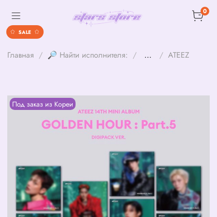
0
SALE
Главная
🔎 Найти исполнителя:
...
ATEEZ
Под заказ из Кореи