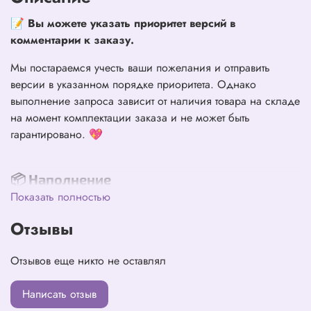
📝
Вы можете указать приоритет версий в
комментарии к заказу.
Мы постараемся учесть ваши пожелания и отправить
версии в указанном порядке приоритета. Однако
выполнение запроса зависит от наличия товара на складе
на момент комплектации заказа и не может быть
гарантировано. 💖
📦 Наполнение
Показать полностью
Обложка — 1 шт.
Буклет — 1 шт.
Отзывы
CD-диск — 1 шт.
Фотокарта — 1 случайная из 6 видов
Отзывов еще никто не оставлял
Instant Photo — 1 шт.
Складной постер — 1 шт.
Написать отзыв