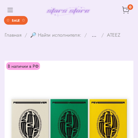
0
SALE
Главная
🔎 Найти исполнителя:
...
ATEEZ
В наличии в РФ