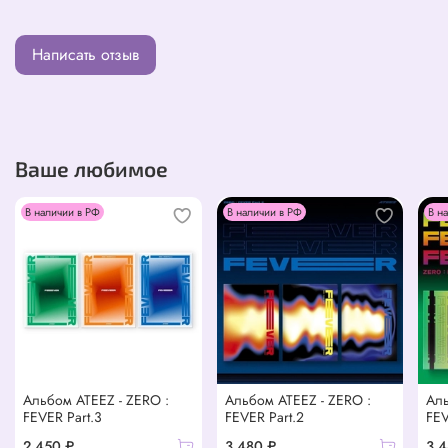
Написать отзыв
Ваше любимое
В наличии в РФ
В наличии в РФ
В н
Альбом ATEEZ - ZERO :
Альбом ATEEZ - ZERO :
Аль
FEVER Part.3
FEVER Part.2
FEV
2 450 ₽
3 480 ₽
3 4