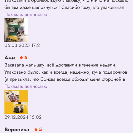
Упаковали в бронебойдую упаковку, что ничто не посмело
бы там даже шелохнуться! Спасибо тому, кто упаковывал
альбомы, ваши чудесные руки подарили мне очень
Показать полностью
хорошие выпадения и Усманов в одном из альбомов.
Обязательно закажу еще&lt;33333
06.03.2025 17:21
Ами
5
Заказала малышку, всё доставили в течение недели.
Упаковано было, как и всегда, надежно, куча подарочков
(я привыкла, что Сонхва всегда обходит меня стороной в
альбомках, а старсстор, чувствуя это, всегда кладут в
Показать полностью
плюшки именно его🤭спасибо драгоценным работникам
прекрасного шопа🤍
29.12.2024 15:02
Вероника
5