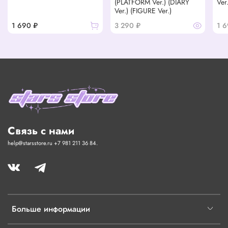
(PLATFORM Ver.) (DIARY
Ver.
Ver.) (FIGURE Ver.)
1 690 ₽
3 290 ₽
1 6
Связь с нами
help@starsstore.ru +7 981 211 36 84.
Больше информации