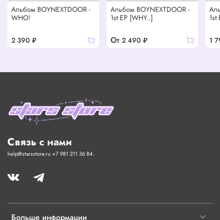
Альбом BOYNEXTDOOR -
Альбом BOYNEXTDOOR -
Ал
WHO!
1st EP [WHY..]
1st
От
2 390 ₽
2 490 ₽
1 7
Связь с нами
help@starsstore.ru +7 981 211 36 84.
Больше информации