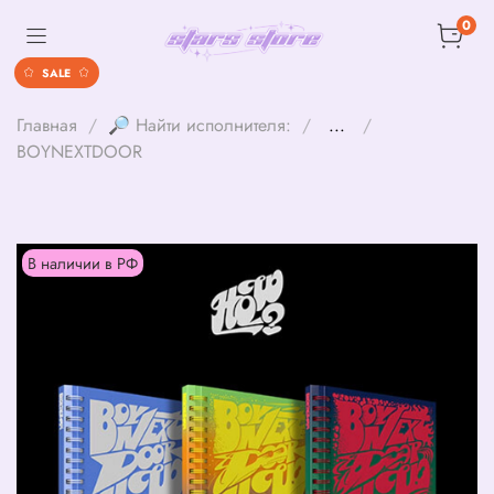
0
SALE
Главная
🔎 Найти исполнителя:
...
BOYNEXTDOOR
В наличии в РФ