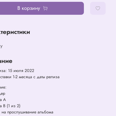
В корзину
теристики
AY
ание
иза: 15 июля 2022
ставки 1-2 месяца с даты релиза
ние:
дер
та А
а B (1 из 2)
та на прослушивание альбома