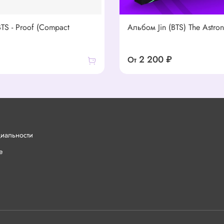
TS - Proof (Compact
Альбом Jin (BTS) The Astron
2 200 ₽
От
циальности
е