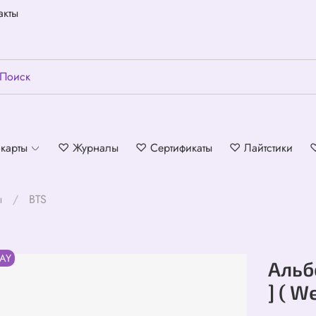
акты
карты
♡ Журналы
♡ Сертификаты
♡ Лайтстики
ы
BTS
AY
Альбо
] ( W