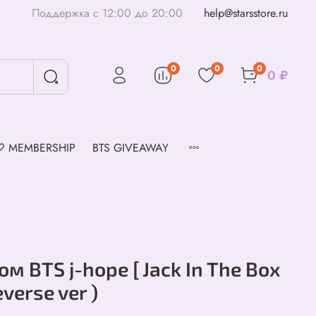
Поддержка с 12:00 до 20:00
help@starsstore.ru
0
0
0
0 ₽
♡ MEMBERSHIP
BTS GIVEAWAY
м BTS j-hope [ Jack In The Box
everse ver )