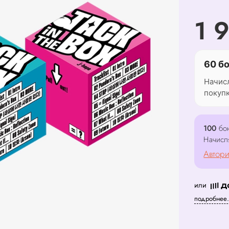
1 
60 б
Начис
покуп
100
бон
Начисл
Автори
или
подробнее.