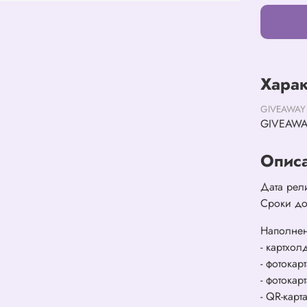
Харак
GIVEAWAY
GIVEAW
Опис
Дата рел
Сроки до
Наполне
- картхол
- фотокар
- фотокарт
- QR-кар