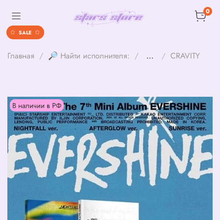
0
SALE
Главная
🔎 Найти исполнителя:
...
CRAVITY
В наличии в РФ