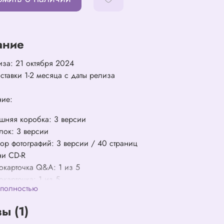
ание
иза: 21 октября 2024
ставки 1-2 месяца с даты релиза
ние:
шняя коробка: 3 версии
лок: 3 версии
ор фотографий: 3 версии / 40 страниц
ни CD-R
окарточка Q&A: 1 из 5
окарточка: 1 из 5
 полностью
т с текстами песен
лейка
ы (1)