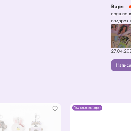
Варя
пришло в
подарок к
27.04.20
Написа
Под заказ из Кореи