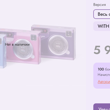
Версия
Весь 
WITH
Нет в наличии
5 
100
бон
Начисл
Автори
Увед