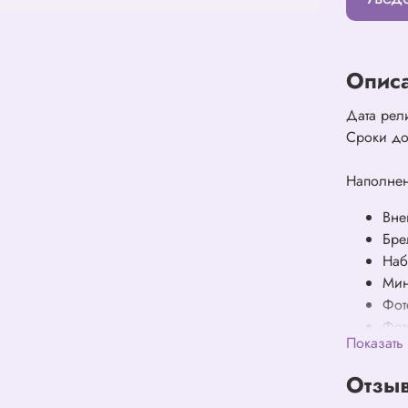
Опис
Дата рел
Сроки до
Наполне
Вне
Бре
Наб
Ми
Фот
Фот
Показать
Лис
Нак
Отзыв