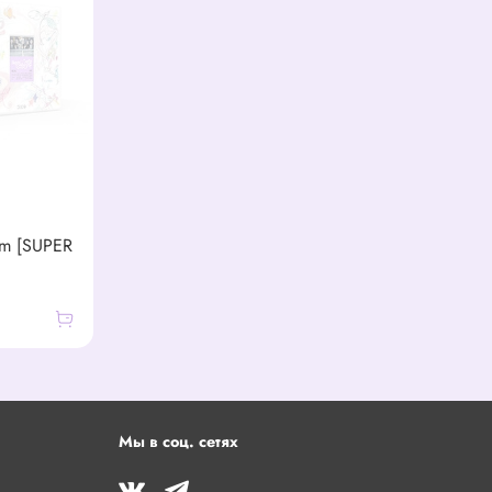
bum [SUPER
Мы в соц. сетях