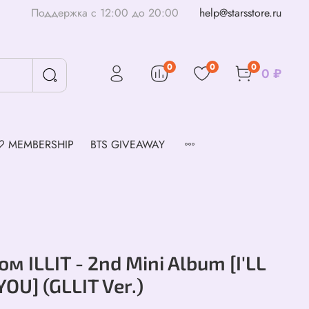
Поддержка с 12:00 до 20:00
help@starsstore.ru
0
0
0
0 ₽
♡ MEMBERSHIP
BTS GIVEAWAY
м ILLIT - 2nd Mini Album [I'LL
YOU] (GLLIT Ver.)