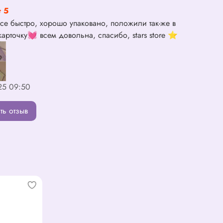
5
се быстро, хорошо упаковано, положили так-же в
арточку💓 всем довольна, спасибо, stars store ⭐️
25 09:50
ть отзыв