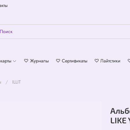
акты
карты
♡ Журналы
♡ Сертификаты
♡ Лайтстики
ы
ILLIT
Альбо
LIKE 