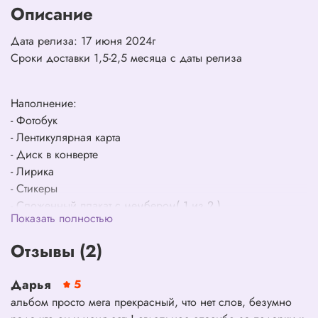
Описание
Дата релиза: 17 июня 2024г
Сроки доставки 1,5-2,5 месяца с даты релиза
Наполнение:
- Фотобук
- Лентикулярная карта
- Диск в конверте
- Лирика
- Стикеры
- Сложенный плакат с мембером( 1 из 2 )
Показать полностью
- Общий сложенный плакат
- Фотокарты (1 из 4)
Отзывы (2)
- Юнитая фотокарта
Дарья
5
альбом просто мега прекрасный, что нет слов, безумно