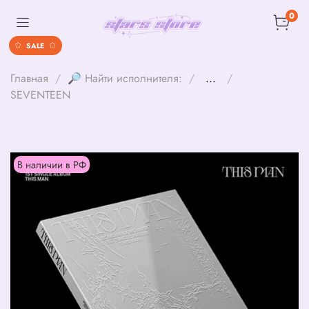
0
SALE
Главная
🔎 Найти исполнителя:
...
SEVENTEEN
В наличии в РФ