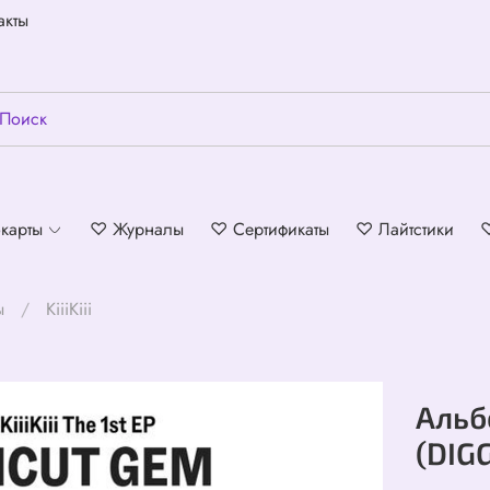
акты
карты
♡ Журналы
♡ Сертификаты
♡ Лайтстики
ы
KiiiKiii
Альбо
(DIGG