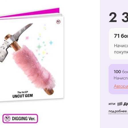
2 
71 бо
Начис
покуп
100
бон
Начисл
Автори
или
подробнее.