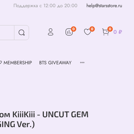
Поддержка с 12:00 до 20:00
help@starsstore.ru
0
0
0
0 ₽
♡ MEMBERSHIP
BTS GIVEAWAY
м KiiiKiii - UNCUT GEM
ING Ver.)