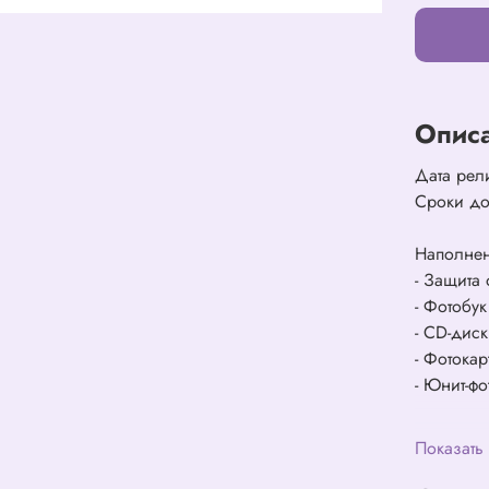
Опис
Дата рел
Сроки до
Наполне
- Защита 
- Фотобу
- CD-диск
- Фотока
- Юнит-ф
Показать