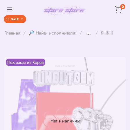
0
SALE
Главная
🔎 Найти исполнителя:
...
KiiiKiii
Под заказ из Кореи
Нет в наличии