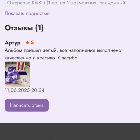
- Ожерелье KiiiKiii (1 шт. из 2 возможных, рандомный
выбор)
Показать полностью
- Размер: эмблема – 42x26.4 мм, цепочка – 50 см
- Материал: эмблема – сплав, цепочка – нержавеющая
Отзывы (1)
сталь
- Фотокарта (1 шт. из 5 возможных, рандомный выбор)
Артур
5
- Юнит-фотокарта (1 шт. из 5 возможных, рандомный
Альбом пришел целый, все наполнение выполнено
выбор)
качественно и красиво. Спасибо
- Декоративный стикер (1 шт.)
11.06.2025 20:34
Написать отзыв