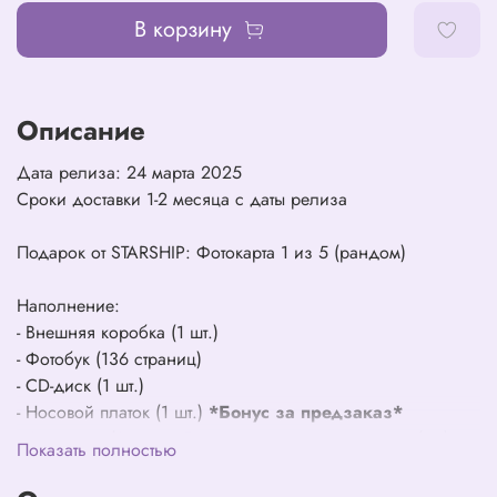
В корзину
Описание
Дата релиза: 24 марта 2025
Сроки доставки 1-2 месяца с даты релиза
Подарок от STARSHIP: Фотокарта 1 из 5 (рандом)
Наполнение:
- Внешняя коробка (1 шт.)
- Фотобук (136 страниц)
- CD-диск (1 шт.)
- Носовой платок (1 шт.)
*Бонус за предзаказ*
- Фотокарта (1 шт. из 5 возможных, рандомный выбор)
Показать полностью
- Юнит-фотокарта (1 шт. из 5 возможных, рандомный
выбор) )