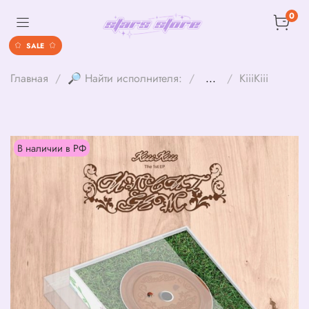
0
SALE
Главная
🔎 Найти исполнителя:
...
KiiiKiii
В наличии в РФ