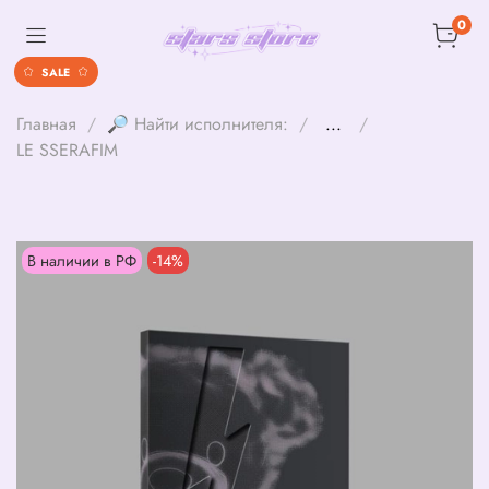
0
SALE
Главная
🔎 Найти исполнителя:
...
LE SSERAFIM
В наличии в РФ
-14%