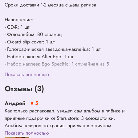
Сроки доставки 1-2 месяца с даты релиза
Наполнение:
- CD-R: 1 шт
- Фотоальбом: 80 страниц
- O-card slip cover: 1 шт
- Голографическая звездочка-наклейка: 1 шт
- Набор наклеек Alter Ego: 1 шт
- Набор наклеек Ego Specific: 1 случайная из 5
- Держатель для фотокарточек: 1 шт
Показать полностью
- Фотокарточки: 2 случайные из 15
Отзывы (3)
Андрей
5
Как только распаковал, увидел сам альбом в плёнке и
приятные подарочки от Stars store: 3 фотокарточки.
Альбом невероятно красив, приехал в отличном
состоянии. Stars store, спасибо вам за то, что реализовали
Показать полностью