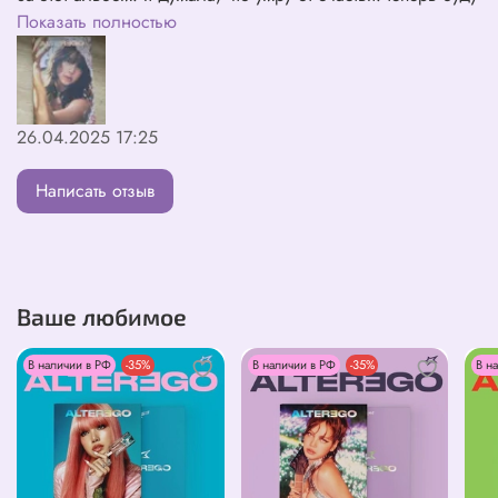
только у вас заказывать альбомы❤
Показать полностью
26.04.2025 17:25
Написать отзыв
Ваше любимое
В наличии в РФ
-35%
В наличии в РФ
-35%
В н