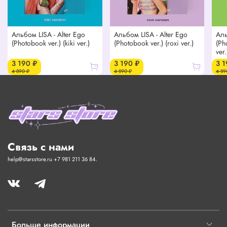
Альбом LISA - Alter Ego
Альбом LISA - Alter Ego
Аль
(Photobook ver.) (kiki ver.)
(Photobook ver.) (roxi ver.)
(Ph
ver.
3 190 ₽
3 190 ₽
3 1
4 890 ₽
4 890 ₽
4 89
Связь с нами
help@starsstore.ru +7 981 211 36 84.
Больше информации