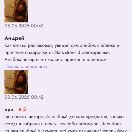
мою мечту.❤️ Планирую и дальше покупать у вас
альбомы. 🤍
08.06.2025 00:43
Андрей
Как только распаковал, увидел сам альбом в плёнке и
приятные подарочки от Stars store: 3 фотокарточки.
Альбом невероятно красив, приехал в отличном
состоянии. Stars store, спасибо вам за то, что реализовали
Показать полностью
мою мечту.❤️ Планирую и дальше покупать у вас
альбомы. 🤍
08.06.2025 00:42
ира
5
это просто шикарный альбом! делала предзаказ, только
сегодня забрала с почты. спасибо огромное, stars store,
за этот альбом! я думала, что умру от счастья! теперь буду