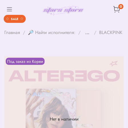
0
SALE
Главная
🔎 Найти исполнителя:
...
BLACKPINK
Под заказ из Кореи
Нет в наличии