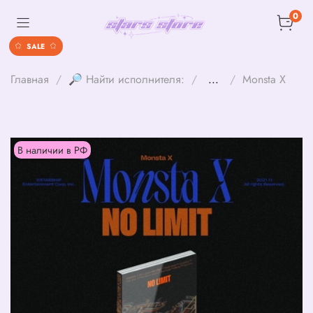
0
SALE
Главная
🔎 Найти исполнителя:
...
Monsta X
В наличии в РФ