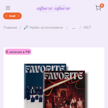
0
SALE
Главная
🔎 Найти исполнителя:
...
NCT
В наличии в РФ