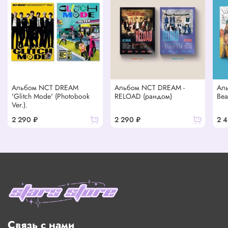
Альбом NCT DREAM
Альбом NCT DREAM -
Ал
'Glitch Mode' (Photobook
RELOAD (рандом)
Bea
Ver.).
2 290 ₽
2 290 ₽
2 
Связь с нами