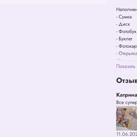
Наполне
- Сумка
- Диск
- Фотобук
- Буклет
- Фотокар
- Открытка
Предзака
Показать
- Поларои
Отзыв
Катрин
Все супе
11.06.20