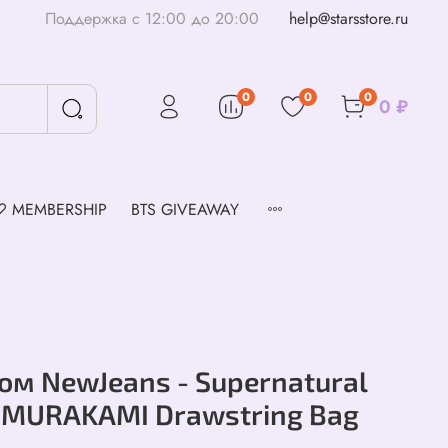
Поддержка с 12:00 до 20:00
help@starsstore.ru
0
0
0
0 ₽
♡ MEMBERSHIP
BTS GIVEAWAY
ом NewJeans - Supernatural
X MURAKAMI Drawstring Bag