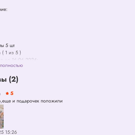
ние:
ты 5 шт
 ( 1 из 5 )
з до 16.06.2024:
 полностью
д ( 1 из 5 )
ы (2)
а
5
р,еще и подарочек положили
25 15:26