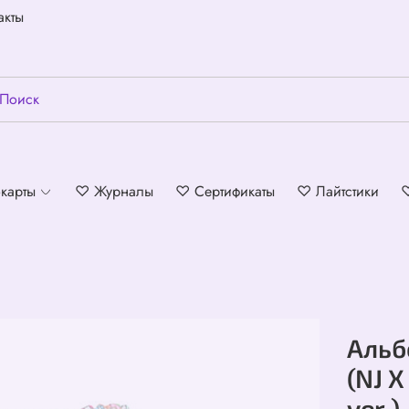
акты
карты
♡ Журналы
♡ Сертификаты
♡ Лайтстики
Альб
(NJ 
ver.)