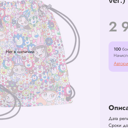
2 
100
бон
Нет в наличии
Начисл
Автори
Опис
Дата рел
Сроки до