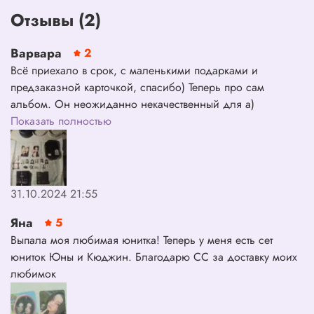
Отзывы (2)
Подарок SOUNDWAVE за предзаказ до 19 августа:
- Фотокарта (1 из 6) за каждый альбом
Варвара
2
Всё приехало в срок, с маленькими подарками и
предзаказной карточкой, спасибо) Теперь про сам
альбом. Он неожиданно некачественный для а)
лимитированной версии; б) альбома группы крупного
Показать полностью
агенства. Сама сумочка очень простая, с какими-то
мелкими заломами, брелочек с мечом сделан только с
одной стороны, с другой просто плоский, стикеры
обрезаны неровно, фото-книжечка скреплена скобами из
31.10.2024 21:55
степлера и не закрывается до конца, стихи песен
написаны в строчку мелкими красными буквами на
Яна
5
чёрном фоне, оба мини-диска сложены в один бумажный
Выпала моя любимая юнитка! Теперь у меня есть сет
пакетик без защиты от царапин, и плюс куча мелкого
юниток Юны и Кюджин. Благодарю СС за доставку моих
брака. Зато выпали карточки, которые мне хотелось, и
любимок
сами фоторафии в фотобуке красивые. К самому магазину
никаких претензий, но именно эта версия альбома не то