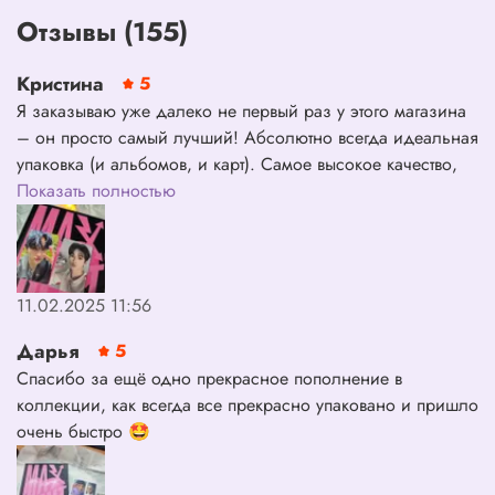
Отзывы (155)
Кристина
5
Я заказываю уже далеко не первый раз у этого магазина
– он просто самый лучший! Абсолютно всегда идеальная
упаковка (и альбомов, и карт). Самое высокое качество,
быстрая и удобная доставка. Обратная связь всегда
Показать полностью
очень быстрая. Я заказала сразу два максидента: версию
heart и case – и в обоих мне выпал мой биас Минхо.
Спасибо огромное!
11.02.2025 11:56
Дарья
5
Спасибо за ещё одно прекрасное пополнение в
коллекции, как всегда все прекрасно упаковано и пришло
очень быстро 🤩