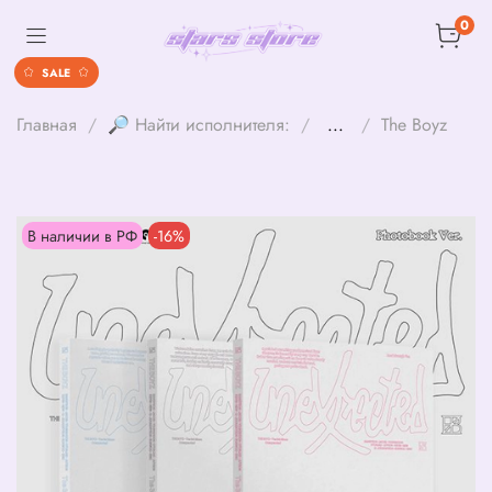
0
SALE
Главная
🔎 Найти исполнителя:
...
The Boyz
В наличии в РФ
-16%