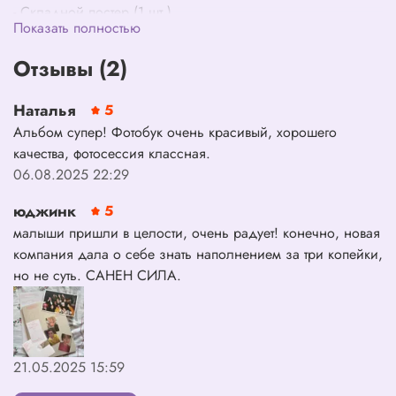
- Складной постер (1 шт.)
Показать полностью
- Конверт (1 шт.)
- Трек-лист стикер (1 шт.)
Отзывы (2)
- Открытка (1 шт.)
- Q&A карта (1 шт. из 11 возможных, рандомный выбор)
Наталья
5
- Селфи фотокарта (2 шт. из 33 возможных, рандомный
Альбом супер! Фотобук очень красивый, хорошего
выбор)
качества, фотосессия классная.
06.08.2025 22:29
юджинк
5
малыши пришли в целости, очень радует! конечно, новая
компания дала о себе знать наполнением за три копейки,
но не суть. САНЕН СИЛА.
21.05.2025 15:59