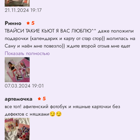
товара (царапины и небольшие повреждения не могут
21.11.2024 19:17
быть причиной обмена или возврата).
Ринно
5
ТВАЙСИ ТАКИЕ КЬЮТ Я ВАС ЛЮБЛЮ^^ даже положили
подарочки (календарик и карту от стар стор)) молилась на
Сану и наён мне повезло)) ждите второй отзыв мне едет
ещё такой ~
Показать полностью
07.03.2024 19:01
артемочка
5
все топ! афигенский фотобук и няшные карточки без
дефектов с няшками😏😏