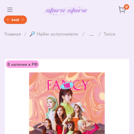
0
SALE
Главная
🔎 Найти исполнителя:
...
Twice
В наличии в РФ