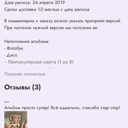
Дата релиза: 24 апреля 2019
Сроки доставки 1-2 месяца с даты релиза
В комментарии к заказу можно указать приоритет версий.
При наличии нужной версии мы положим ее.
Наполнение альбома:
- Фотобук
- Диск
- Лентикулярная карта (1 из 9)
- Фотокарточка (5 из 90)
Показать полностью
- Стикер
Отзывы (3)
Официально новый и запечатанный продукт.
…
Все покупки в магазине будут отображаться на чартах
Альбом просто супер! Всё идеально, спасибо стар стор!
HANTEO и GAON.
Внешняя упаковка предназначена только для защиты