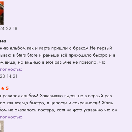
24 22:18
ина
нию альбом как и карта пришли с браком.Не первый
зываю в Stars Store и раньше всё приходило быстро и в
м виде, но видимо в этот раз мне не повезло, что
ак как заказывала альбом в месте с ещё одним и с ним
 полностью
ядке.
23 14:21
5
нравился альбом! Заказываю здесь не в первый раз.
ло как всегда быстро, в целости и сохранности! Жаль
бом не оказалось постера, хотя на фото указанно что он
полнении ((( Но магазин не виноват, так что любимому
 полностью
рублей 5 звезд