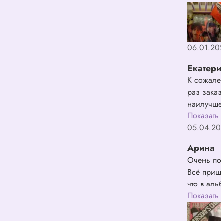
06.01.20
Екатер
К сожале
раз зака
наилучше
обидно т
Показать
всё в пор
05.04.20
Арина
Очень по
Всё приш
что в аль
есть в на
Показать
стар сто 