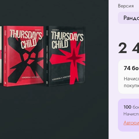
Версия
Ранд
2 
74 бо
Начис
покуп
100
бон
Начисл
Автори