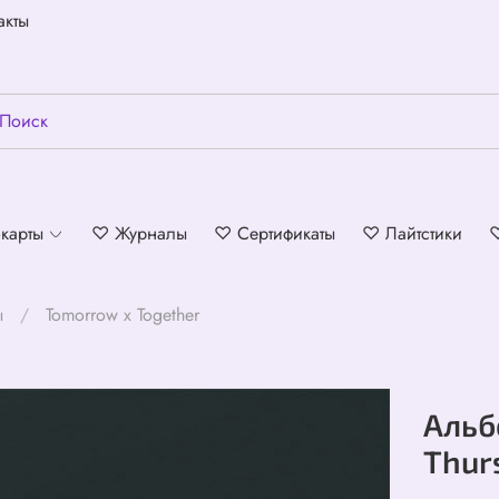
акты
карты
♡ Журналы
♡ Сертификаты
♡ Лайтстики
ы
Tomorrow x Together
Альб
Thurs