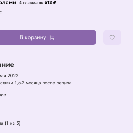
4
платежа по
613 ₽
..
В корзину
ание
мая 2022
ставки 1,5-2 месяца после релиза
ние
та (1 из 5)