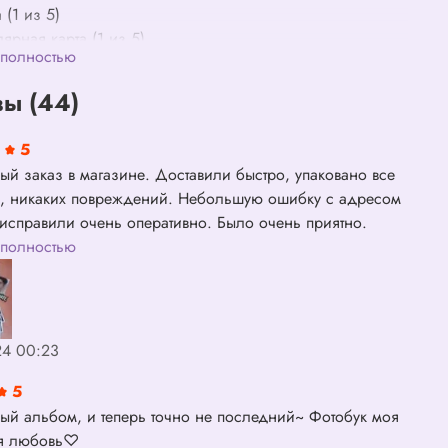
 (1 из 5)
лярная карта (1 из 5)
 полностью
а
ы (44)
5
ый заказ в магазине. Доставили быстро, упаковано все
о, никаких повреждений. Небольшую ошибку с адресом
 исправили очень оперативно. Было очень приятно.
спасибо! От альбома была в полном восторге!
 полностью
24 00:23
5
ый альбом, и теперь точно не последний~ Фотобук моя
ая любовь♡