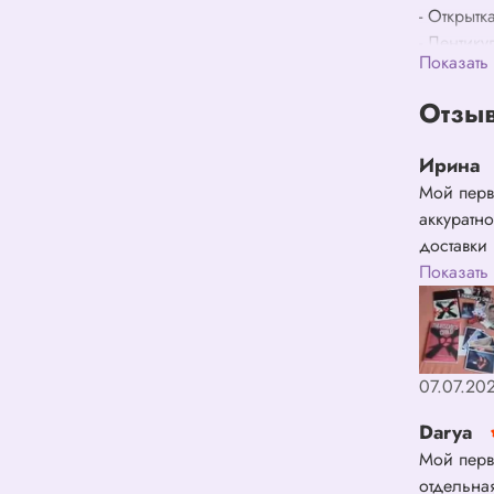
- Открытка
- Лентику
Показать
- Игрушк
Отзыв
Ирина
Мой перв
аккуратн
доставки
Большое 
Показать
07.07.20
Darya
Мой перв
отдельн