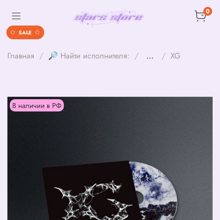
0
SALE
Главная
🔎 Найти исполнителя:
...
XG
В наличии в РФ