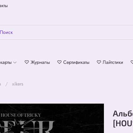
акты
карты
♡ Журналы
♡ Сертификаты
♡ Лайтстики
ы
xikers
Альб
[HOU