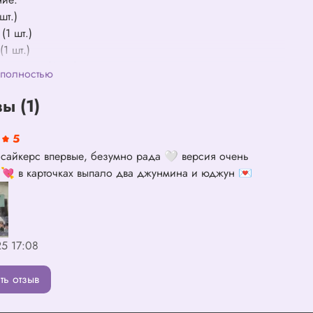
 шт.)
 (1 шт.)
 (1 шт.)
ой постер (1 шт.)
 полностью
а (1 шт.)
й пакет (1 шт.)
ы (1)
рта (2 шт. из 20 возможных, рандомный выбор)
тикеров (1 комплект из 3 шт.)
5
(1 шт.)
 сайкерс впервые, безумно рада 🤍 версия очень
 💘 в карточках выпало два джунмина и юджун 💌
25 17:08
ть отзыв