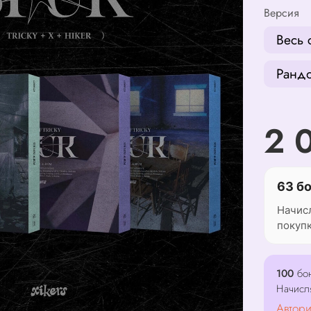
Версия
Весь 
Рандо
2 
63 б
Начис
покуп
100
бон
Начисл
Автори