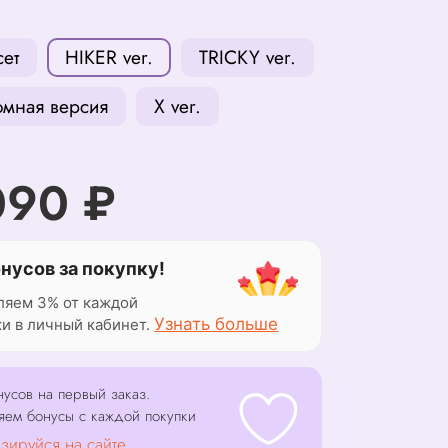
сет
HIKER ver.
TRICKY ver.
мная версия
X ver.
090 ₽
онусов за покупку!
ляем 3% от каждой
Узнать больше
ки в личный кабинет.
усов на первый заказ.
яем бонусы с каждой покупки
зируйся на сайте