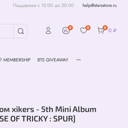
Поддержка с 12:00 до 20:00
help@starsstore.ru
0
0
0
0 ₽
♡ MEMBERSHIP
BTS GIVEAWAY
ом xikers - 5th Mini Album
SE OF TRICKY : SPUR]