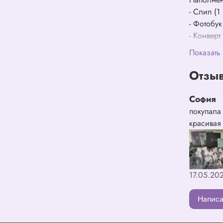
- Слип (1
- Фотобук
- Конверт
- Складн
Показать
- Открытк
- Дисковы
Отзыв
- Фотока
- Набор с
София
- Магнит 
покупала
красивая
17.05.20
Написа