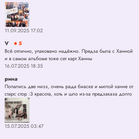
При покупке данного альбома до 23.05.2025г
отмене и возврату товар не подлежит, так как он
является конкурсным
11.09.2025 17:02
V
5
Всё отлично, упаковано надёжно. Предза была с Ханной
и в самом альбоме тоже сет карт Ханны
16.07.2025 18:35
рина
Попались две низз, очень рада биаске и милой ханне от
старс стор :3 красота, хоть и шло из-за предзаказа долго
15.07.2025 03:47