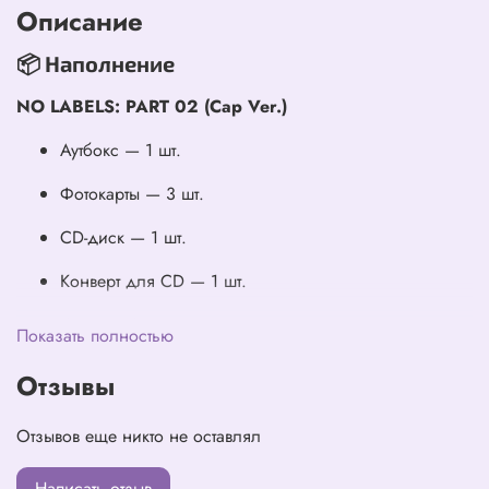
Описание
📦 Наполнение
NO LABELS: PART 02 (Cap Ver.)
Аутбокс — 1 шт.
Фотокарты — 3 шт.
CD-диск — 1 шт.
Конверт для CD — 1 шт.
Кепка — 1 шт.
Показать полностью
Дата релиза:
Отзывы
10 июля 2026
Сроки доставки:
1–2 месяца с даты релиза 🚚💿✨
Отзывов еще никто не оставлял
Написать отзыв