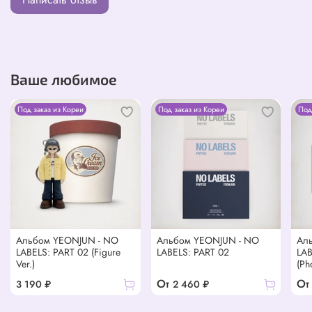
Ваше любимое
Под заказ из Кореи
Под заказ из Кореи
Под
Альбом YEONJUN - NO
Альбом YEONJUN - NO
Ал
LABELS: PART 02 (Figure
LABELS: PART 02
LAB
Ver.)
(Ph
От
От
3 190 ₽
2 460 ₽