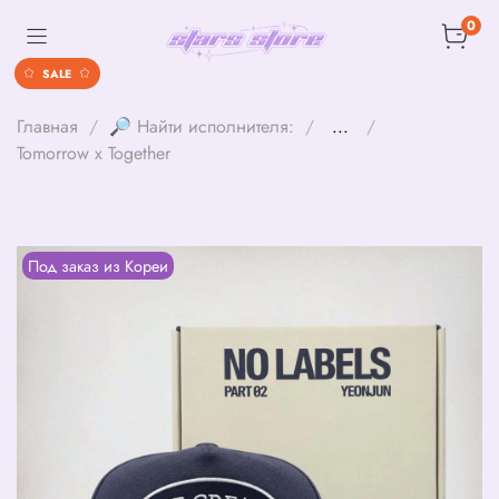
0
SALE
Главная
🔎 Найти исполнителя:
...
Tomorrow x Together
Под заказ из Кореи