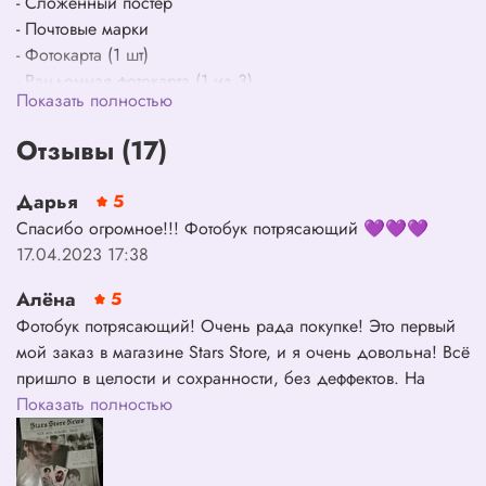
- Сложенный постер
- Почтовые марки
- Фотокарта (1 шт)
- Рандомная фотокарта (1 из 3)
Показать полностью
- Фото-подставка под бокал
Отзывы (17)
Дарья
5
Спасибо огромное!!! Фотобук потрясающий 💜💜💜
17.04.2023 17:38
Алёна
5
Фотобук потрясающий! Очень рада покупке! Это первый
мой заказ в магазине Stars Store, и я очень довольна! Всё
пришло в целости и сохранности, без деффектов. На
каждом этапе доставки писали на почту. К заказу
Показать полностью
приложили милые подарочки😊 Желаю вашему магазину
успешного развития и процветания!💛