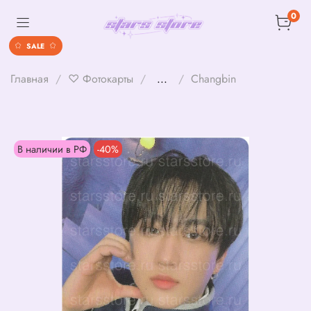
0
SALE
Главная
♡ Фотокарты
...
Changbin
В наличии в РФ
-40%