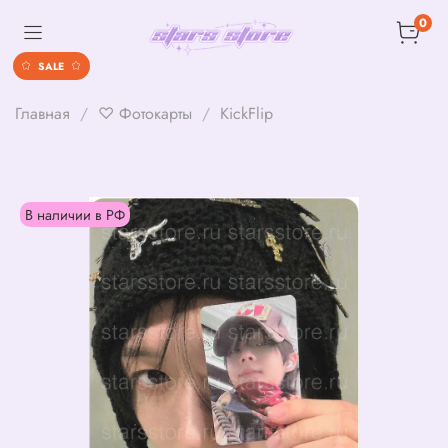
0
SALE
Главная
♡ Фотокарты
KickFlip
В наличии в РФ