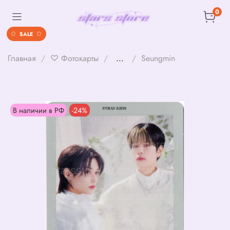
0
SALE
Главная
♡ Фотокарты
...
Seungmin
В наличии в РФ
-24%