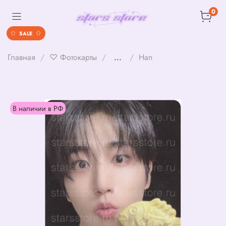
0
SALE
Главная
♡ Фотокарты
...
Han
В наличии в РФ