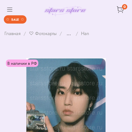
0
SALE
Главная
♡ Фотокарты
...
Han
В наличии в РФ