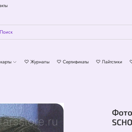
акты
карты
♡ Журналы
♡ Сертификаты
♡ Лайтстики
Фото
SCH