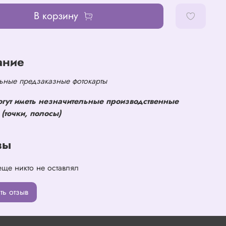
В корзину
ание
ные предзаказные фотокарты
огут иметь незначительные производственные
(точки, полосы)
вы
еще никто не оставлял
ть отзыв