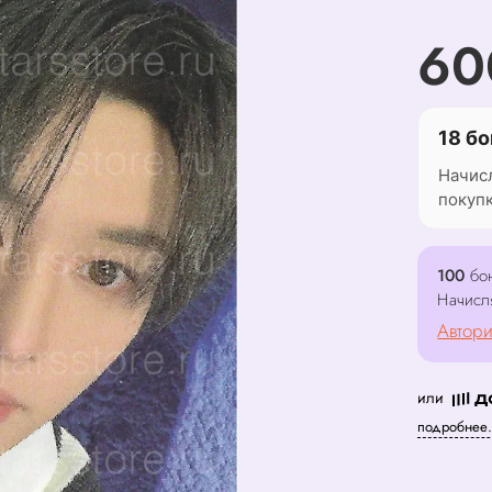
60
18 бо
Начис
покуп
100
бон
Начисл
Автори
или
подробнее.