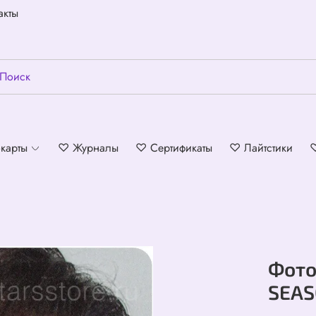
акты
карты
♡ Журналы
♡ Сертификаты
♡ Лайтстики
Фото
SEAS