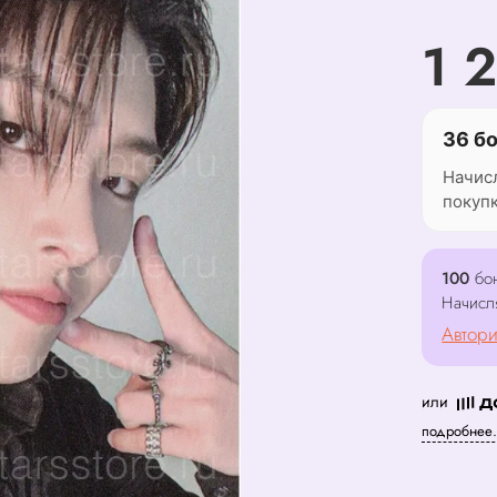
1 
36 б
Начис
покуп
100
бон
Начисл
Автори
или
подробнее.