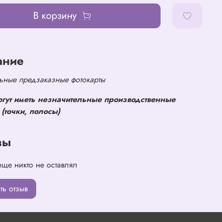
В корзину
ание
ные предзаказные фотокарты
огут иметь незначительные производственные
(точки, полосы)
вы
еще никто не оставлял
ть отзыв