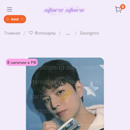
0
SALE
Главная
♡ Фотокарты
...
Seungmin
В наличии в РФ