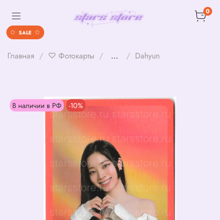
0
SALE
Главная
♡ Фотокарты
...
Dahyun
В наличии в РФ
-10%