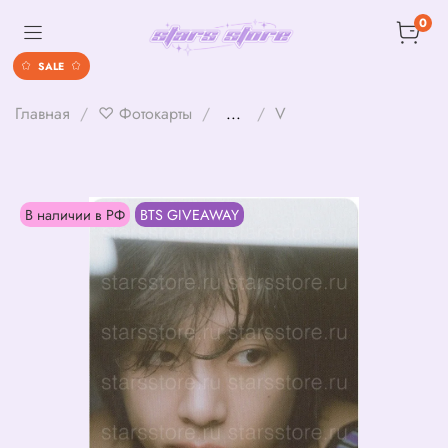
0
SALE
Главная
♡ Фотокарты
...
V
В наличии в РФ
BTS GIVEAWAY