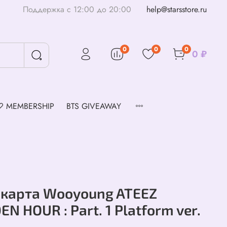
Поддержка с 12:00 до 20:00
help@starsstore.ru
0
0
0
0 ₽
♡ MEMBERSHIP
BTS GIVEAWAY
карта Wooyoung ATEEZ
N HOUR : Part. 1 Platform ver.