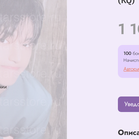
1 
100
бон
Начисл
Автори
чии
Увед
Опис