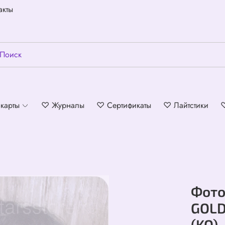
акты
карты
♡ Журналы
♡ Сертификаты
♡ Лайтстики
Фото
GOLDE
(KQ)