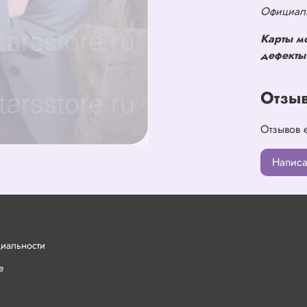
Официаль
Карты м
дефекты 
Отзы
Отзывов 
Написа
циальности
е