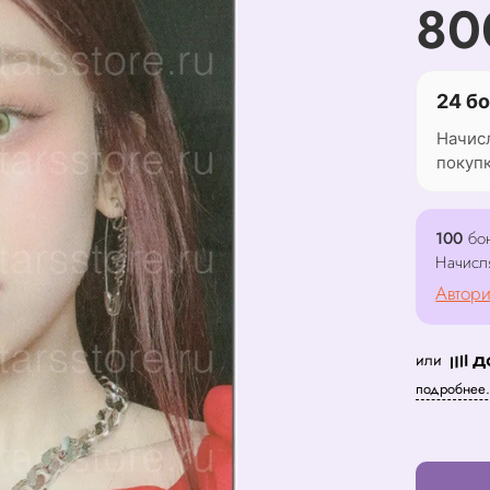
80
24 бо
Начис
покуп
100
бон
Начисл
Автори
или
подробнее.