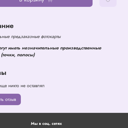
ание
ные предзаказные фотокарты
огут иметь незначительные производственные
(точки, полосы)
вы
еще никто не оставлял
ть отзыв
Мы в соц. сетях