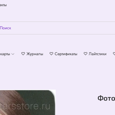
акты
карты
♡ Журналы
♡ Сертификаты
♡ Лайтстики
Фото