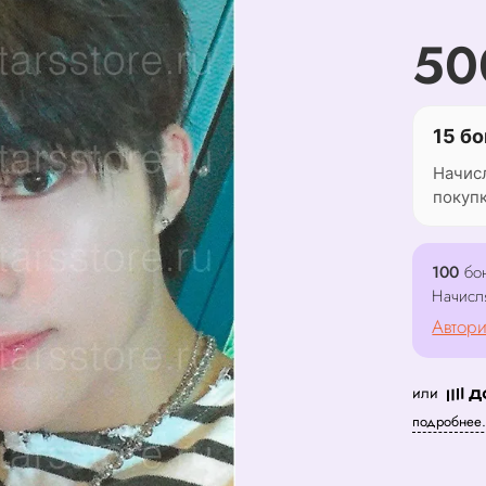
50
15 бо
Начис
покуп
100
бон
Начисл
Автори
или
подробнее.