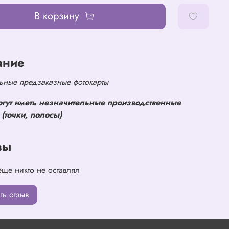
В корзину
ание
ные предзаказные фотокарты
огут иметь незначительные производственные
(точки, полосы)
вы
еще никто не оставлял
ть отзыв