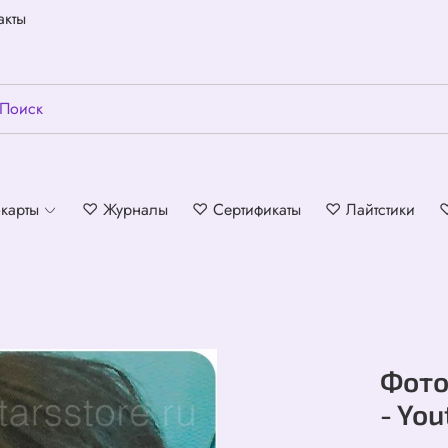
акты
карты
♡ Журналы
♡ Сертификаты
♡ Лайтстики
Фото
- You