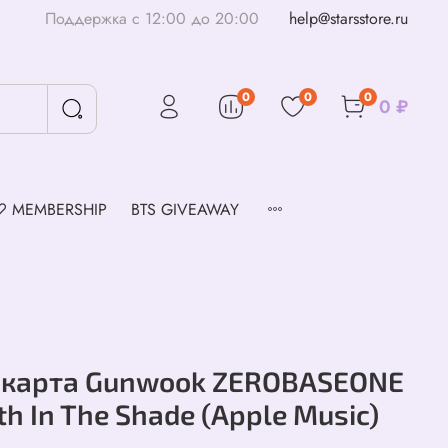
Поддержка с 12:00 до 20:00
help@starsstore.ru
0
0
0
0 ₽
♡ MEMBERSHIP
BTS GIVEAWAY
карта Gunwook ZEROBASEONE
th In The Shade (Apple Music)